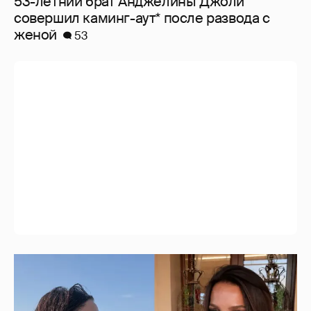
53-летний брат Анджелины Джоли
совершил каминг-аут* после развода с
женой
53
Экскурсия на "винодельню Михалкова" и
йога: жена владельца "Эксмо" Инесса