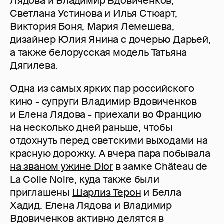
Лядова и Владимир Вдовиченков,
Светлана Устинова и Илья Стюарт,
Виктория Боня, Мария Лемешева,
дизайнер Юлия Янина с дочерью Дарьей,
а также белорусская модель Татьяна
Дягилева.
Одна из самых ярких пар российского
кино - супруги Владимир Вдовиченков
и Елена Лядова - приехали во Францию
на несколько дней раньше, чтобы
отдохнуть перед светскими выходами на
красную дорожку. А вчера пара побывала
на званом ужине Dior
в замке Château de
La Colle Noire, куда также были
приглашены
Шарлиз Терон
и Белла
Хадид. Елена Лядова и Владимир
Вдовиченков активно делятся в