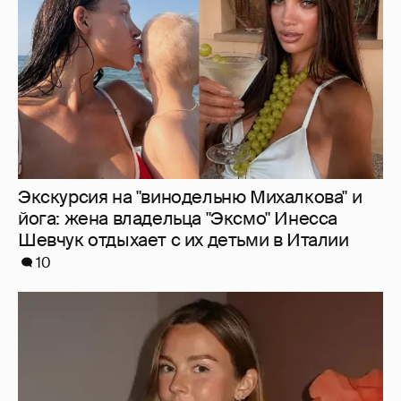
Шевчук отдыхает с их детьми в Италии
10
Умерла 26-летняя инфлюенсерша Сидни
Тоул, которую обвиняли в том, что её рак
"ненастоящий"
3