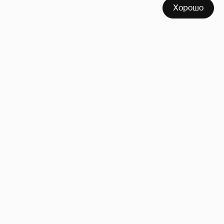
Хорошо
Сиенна Миллер раскрыла пол третьего
ребёнка и показала редкие фото с детьми
18