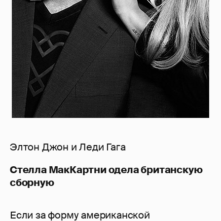
Элтон Джон и Леди Гага
Стелла МакКартни одела британскую
сборную
Если за форму американской