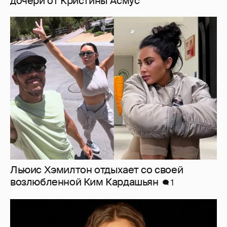
дочери от Кристины Асмус
Льюис Хэмилтон отдыхает со своей
возлюбленной Ким Кардашьян
1