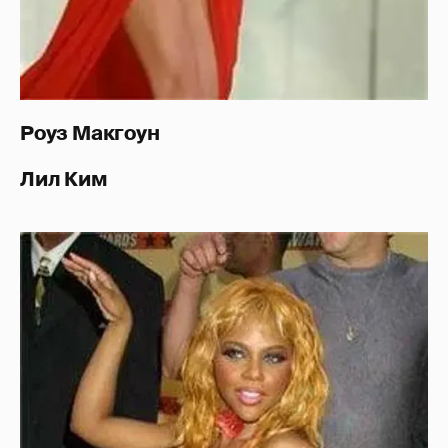
Роуз Макгоун
Лил Ким