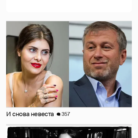
И снова невеста
357