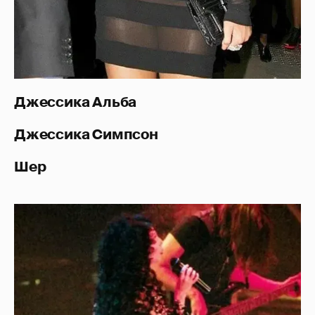
Джессика Альба
Джессика Симпсон
Шер