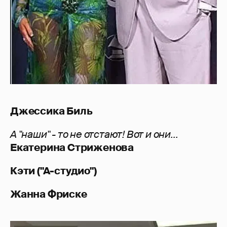
Джессика Биль
А "наши" - то не отстают! Вот и они...
Екатерина Стриженова
Кэти ("А-студио")
Жанна Фриске