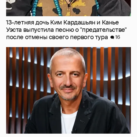
Бояков, Певцов, Богомолов: в сети
обсуждают кандидатов на пост ректора
ГИТИСа на фоне коррупционного
скандала
11