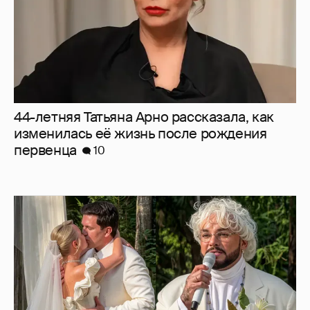
"Благословение" от Киркорова и слёзы
Галич: как прошла свадьба Клавы Коки и
Димы Масленникова
4