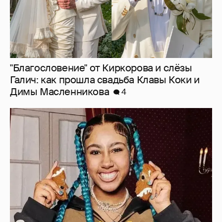
13-летняя дочь Ким Кардашьян и Канье
Уэста выпустила песню о "предательстве"
после отмены своего первого тура
16