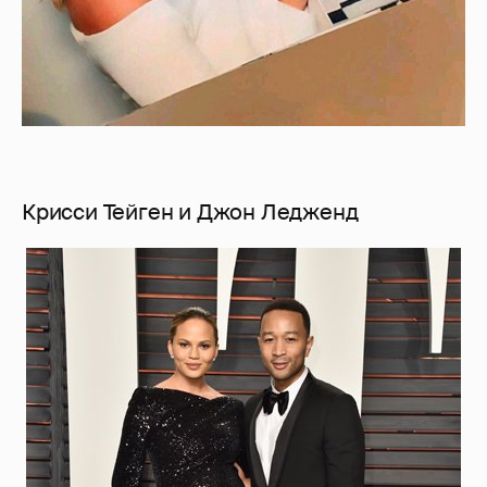
Крисси Тейген и Джон Ледженд