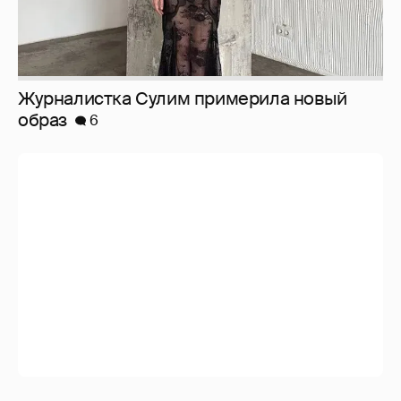
Анастасия Гребенкина, Женя Малахова,
Оксана Русланова и другие гости
фестиваля «Баланс вкуса и ритма»:
рассматриваем летние образы