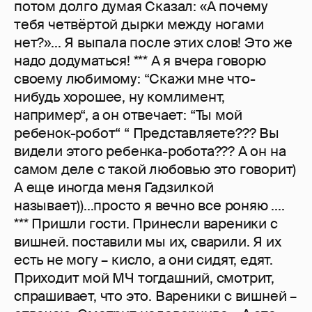
потом долго думая Сказал: «А почему
тебя четвёртой дырки между ногами
нет?»... Я выпала после этих слов! Это же
надо додуматься! *** А я вчера говорю
своему любимому: “Скажи мне что-
нибудь хорошее, ну комлимент,
например“, а он отвечает: “Ты мой
ребенок-робот“ “ Представляете??? Вы
видели этого ребенка-робота??? А он на
самом деле с такой любовью это говорит)
А еще иногда меня Гадзилкой
называет))...просто я вечно все роняю ....
*** Пришли гости. Принесли вареники с
вишней. поставили мы их, сварили. Я их
есть не могу – кисло, а они сидят, едят.
Приходит мой МЧ тогдашний, смотрит,
спрашивает, что это. Вареники с вишней –