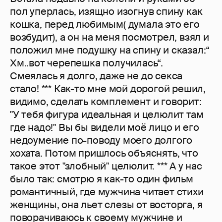
пол уперлась, изящно изогнув спину как
кошка, перед любимым( думала это его
возбудит), а он на меня посмотрел, взял и
положил мне подушку на спину и сказал:“
Хм..вот черепешка получилась“.
Смеялась я долго, даже не до секса
стало! *** Как-то мне мой дорогой решил,
видимо, сделать комплемент и говорит:
"У тебя фигура идеальная и целюлит там
где надо!" Вы бы видели моё лицо и его
недоумение по-поводу моего долгого
хохата. Потом пришлось объяснять, что
такое этот "злобный" целюлит. *** А у нас
было так: смотрю я как-то один фильм
романтичный, где мужчина читает стихи
женщины, она льет слезы от восторга, я
поворачиваюсь к своему мужчине и