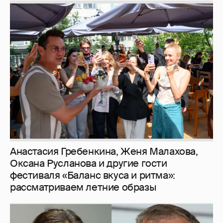
И снова невеста
357