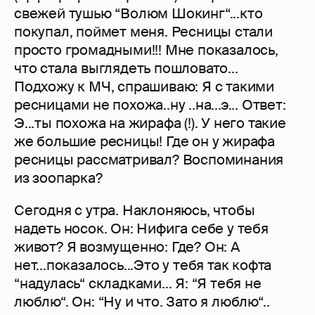
свежей тушью “Волюм Шокинг“...кто
покупал, поймет меня. Ресницы стали
просто громадными!!! Мне показалось,
что стала выглядеть пошловато...
Подхожу к МЧ, спрашиваю: Я с такими
ресницами не похожа..ну ..на...э... Ответ:
Э...ты похожа на жирафа (!). У него такие
же большие ресницы! Где он у жирафа
ресницы рассматривал? Воспоминания
из зоопарка?
Сегодня с утра. Наклоняюсь, чтобы
надеть носок. Он: Нифига себе у тебя
живот? Я возмущенно: Где? Он: А
нет...показалось...Это у тебя так кофта
“надулась“ складками... Я: “Я тебя не
люблю“. Он: “Ну и что. Зато я люблю“..