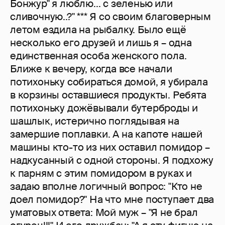
Бонжур" я люблю... с зеленью или
сливочную..?" *** Я со своим благоверным
летом ездила на рыбалку. Было ещё
несколько его друзей и лишь я – одна
единственная особа женского пола.
Ближе к вечеру, когда все начали
потихоньку собираться домой, я убирала
в корзины оставшиеся продукты. Ребята
потихоньку дожёвывали бутерброды и
шашлык, истерично поглядывая на
замершие поплавки. А на капоте нашей
машины кто-то из них оставил помидор –
надкусанный с одной стороны. Я подхожу
к парням с этим помидором в руках и
задаю вполне логичный вопрос: "Кто не
доел помидор?" На что мне поступает два
уматовых ответа: Мой муж – "Я не брал