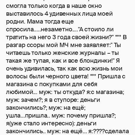
смогла только когда в наше окно
выставилось 4 удивенных лица моей
родни. Мама тогда еще
спросила.....незаметно...."А стоило ли
тратить на него 3 года своей жизни?" *** В
разгар ссоры мой МЧ мне заявляет:" Ты
читаешь только женские журналы – ты
такая же тупая, как и все блондинки!" Я
очень удивилась, так как всю жизнь мои
волосы были черного цвета! *** Пришла с
магазина с покупками для себя
любимой... муж: ты откуда? я:с магазина;
муж: зачем?; я в ступоре: деньги
закончились?; муж: на ещё;
ушла...пришла.. муж: почему пришла?;
я(уже стало интересно): деньги
закончились.. муж: на ещё... я:????сделала