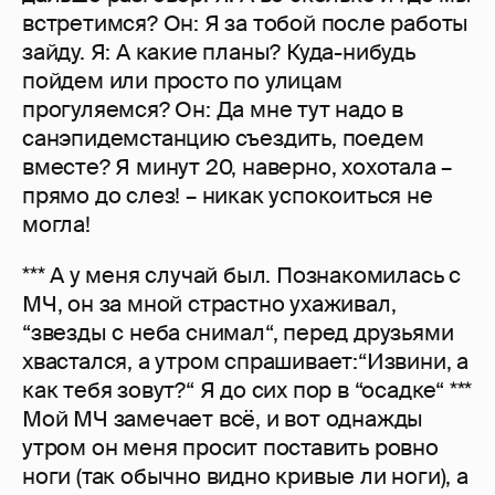
встретимся? Он: Я за тобой после работы
зайду. Я: А какие планы? Куда-нибудь
пойдем или просто по улицам
прогуляемся? Он: Да мне тут надо в
санэпидемстанцию съездить, поедем
вместе? Я минут 20, наверно, хохотала –
прямо до слез! – никак успокоиться не
могла!
*** А у меня случай был. Познакомилась с
МЧ, он за мной страстно ухаживал,
“звезды с неба снимал“, перед друзьями
хвастался, а утром спрашивает:“Извини, а
как тебя зовут?“ Я до сих пор в “осадке“ ***
Мой МЧ замечает всё, и вот однажды
утром он меня просит поставить ровно
ноги (так обычно видно кривые ли ноги), а