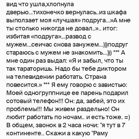
вид что ушла,хлопнула
дверью...тихонечко вернулась..из шкафа
выползает моя «лучшая» подруга...»А мне
ты столько никогда не довал..».. итог:
избитая «подруга»...развод с
мужем...сеичас снова занужем...)))подруг
стараюсь с мужем не знакомить...))) *** А
мне один раз выдал: «Я и забыл, что ты
так тараторишь. Надо бы тебе диктором
на телевидении работать. Страна
повесится.» *** Я ему говорю с завистью:
Моей одногруппнице ее парень подарил
сотовый телефон!!! Он: да, забей, это их
проблемы!!! Мы живем раздельно! Он
любит работать по ночам.. и есть тоже. =)
В общем, звонок в 2 часа ночи: "я тут в 7
континенте.. Скажи а какую "Раму