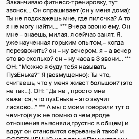
Заканчиваю фитнесс-тренировку, тут
звонок... Он спрашивает (он у меня дома):
Ты не подскажешь мне, где пилочка? А то
я не могу найти.... *** Вчера звоню ему. Он
мне – знаешь, милая, я сейчас занят. Я,
уже наученная горьким опытом,– когда
перезвонить? он – ну вечером. я – а вечер
это во сколько? он – ну часа в 3 звони... ***
ОН: “Можно я буду тебя называть
ПузЕнька?“ Я (возмущенно): Ты что,
считаешь, что у меня живот большой? (это
не так...). ОН: “Да нет, просто мне
кажется, что пузЕнька – это звучит
ласково...“ *** А мы с моим говорили тут о
чем-то(я уж не помню о чем,вроде
отношения выясняли,грустно в общем) и
вдруг он становится серьезный такой и