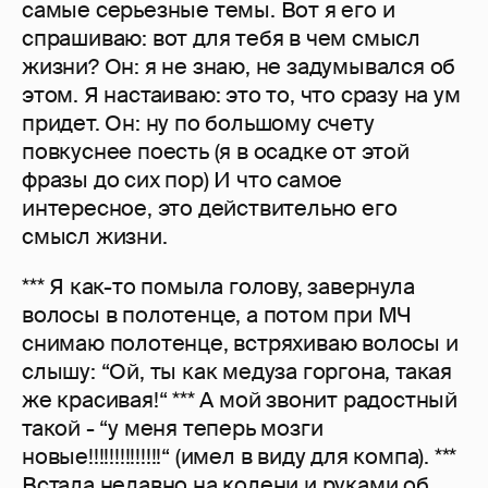
самые серьезные темы. Вот я его и
спрашиваю: вот для тебя в чем смысл
жизни? Он: я не знаю, не задумывался об
этом. Я настаиваю: это то, что сразу на ум
придет. Он: ну по большому счету
повкуснее поесть (я в осадке от этой
фразы до сих пор) И что самое
интересное, это действительно его
смысл жизни.
*** Я как-то помыла голову, завернула
волосы в полотенце, а потом при МЧ
снимаю полотенце, встряхиваю волосы и
слышу: “Ой, ты как медуза горгона, такая
же красивая!“ *** А мой звонит радостный
такой - “у меня теперь мозги
новые!!!!!!!!!!!!!!“ (имел в виду для компа). ***
Встала недавно на колени и руками об