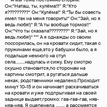
Он:“Наташ, ты, кулёма!!!“ Я:“Кто
я?????????“ Он:“Кулёма!“ Я:“Ты бы совесть
имел так на меня говорить!“ Он:“Зай, но я
ведь любя!)“ Я:“А ты вообще тормоз!!“
Он:“Что ты сказала????????“ Я:“Зай, но я
ведь любя!)“ *** А я однажды со своим
поссорилась, он на кровати сидит, такая с
пружинами еще,это у бабушки было, а я
подальше немного на стул
села........надулась и сижу. Ему смотрю
скушно становится,по сторонам на
картины смотрит, а ругаться дальше
некак, родственники недалеко.Проходит
минут 10–15 и он начинает раскачиваться
на кровати и уже подпрыгивая на своей
заднице выдает,громко: гав-гав-гав, няв-
няв-няв. Я оцепенела ........ а рассмеятся