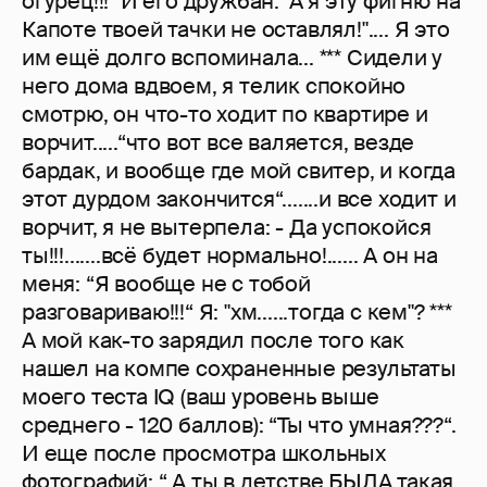
огурец!!!" И его дружбан: "А я эту фигню на
Капоте твоей тачки не оставлял!".... Я это
им ещё долго вспоминала... *** Сидели у
него дома вдвоем, я телик спокойно
смотрю, он что-то ходит по квартире и
ворчит.....“что вот все валяется, везде
бардак, и вообще где мой свитер, и когда
этот дурдом закончится“.......и все ходит и
ворчит, я не вытерпела: - Да успокойся
ты!!!.......всё будет нормально!...... А он на
меня: “Я вообще не с тобой
разговариваю!!!“ Я: "хм......тогда с кем"? ***
А мой как-то зарядил после того как
нашел на компе сохраненные результаты
моего теста IQ (ваш уровень выше
среднего - 120 баллов): “Ты что умная???“.
И еще после просмотра школьных
фотографий: “ А ты в детстве БЫЛА такая