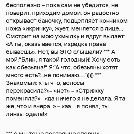
бесполезно – пока сам не убедится, не
поверит. приходим домой, он радостно
открывает баночку, подцепляет кончиком
ножа «икринку», жует, меняется в лице...
Смотрит на мою ухмылку и вдруг выдает:
«А ты, оказывается, изредка права
бываешь». Нет, вы ЭТО слышали? *** А
мой:“Блин, я такой голодный! Хочу есть
как обезьяна!“ Я:"А что, обезьяны хотят
много есть?...не понимаю...."))))) ***
Знакомый: «ты что, волосы
перекрасила?»– «нет» – «Стрижку
поменяла?»– «да ничего я не делала. Я та
же, что и вчера..» – «аа... я понял, ты
линзы одела!»
*** А мы тоже постоянно спорим.