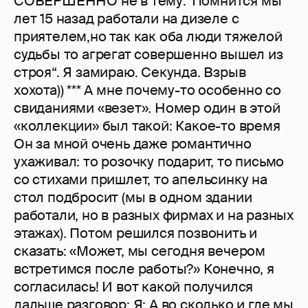
СОВЕРШЕННО не в тему:“Помнится мы
лет 15 назад работали на дизеле с
приятелем,но так как оба люди тяжелой
судьбы то агрегат совершенно вышел из
строя“. Я замираю. Секунда. Взрыв
хохота)) *** А мне почему-то особенно со
свиданиями «везет». Номер один в этой
«коллекции» был такой: Какое-то время
Он за мной очень даже романтично
ухаживал: то розочку подарит, то письмо
со стихами пришлет, то апельсинку на
стол подбросит (мы в одном здании
работали, но в разных фирмах и на разных
этажах). Потом решился позвонить и
сказать: «Может, мы сегодня вечером
встретимся после работы?» Конечно, я
согласилась! И вот какой получился
дальше разговор: Я: А во сколько и где мы