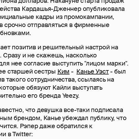
лиона долларов. Накануне старта продаж
мейства Кардашья-Дженнер опубликовала
официальные кадры из промокампании,
в срочно отправляться в фирменные
обновками.
чает позитив и решительный настрой на
 Сразу и не скажешь, насколько
ля нее согласие выступить "лицом марки".
ее старшей сестры
Ким
-
Канье Уэст
- был
в такого сотрудничества, ссылаясь на
 которые обязуют Кайли выступать
ительно его бренда Yeezy.
вестно, что девушка все-таки подписала
ным брендом, Канье убеждал публику, что
учится. Рэпер даже обратился к
 в Twitter: