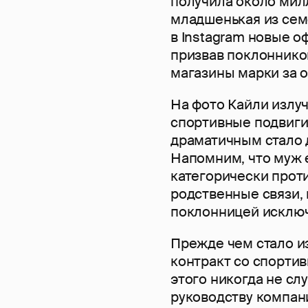
получила около мил
младшенькая из се
в Instagram новые 
призвав поклоннико
магазины марки за 
На фото Кайли излу
спортивные подвиги.
драматичным стало д
Напомним, что муж 
категорически проти
родственные связи,
поклонницей исключ
Прежде чем стало из
контракт со спортив
этого никогда не сл
руководству компании