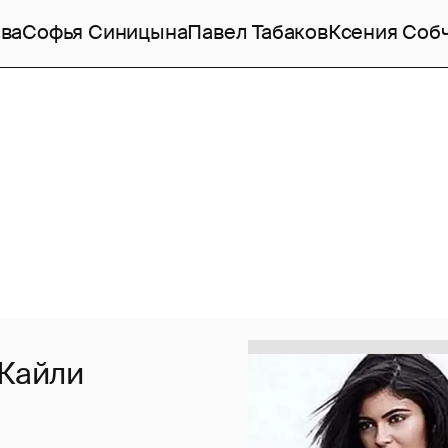
ва
Софья Синицына
Павел Табаков
Ксения Соб
Кайли