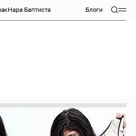
чак
Нара Баптиста
Блоги