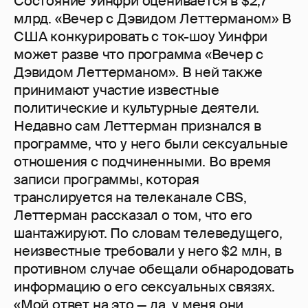
Состояние Уинфри оценивается в $2,7
млрд. «Вечер с Дэвидом Леттерманом» В
США конкурировать с ток-шоу Уинфри
может разве что программа «Вечер с
Дэвидом Леттерманом». В ней также
принимают участие известные
политические и культурные деятели.
Недавно сам Леттерман признался в
программе, что у него были сексуальные
отношения с подчиненными. Во время
записи программы, которая
транслируется на телеканале CBS,
Леттерман рассказал о том, что его
шантажируют. По словам телеведущего,
неизвестные требовали у него $2 млн, в
противном случае обещали обнародовать
информацию о его сексуальных связях.
«Мой ответ на это — да, у меня они