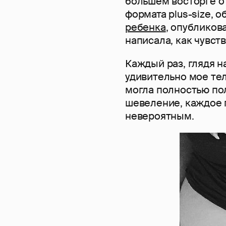
большем восторге о
формата plus-size, 
ребенка
, опубликов
написала, как чувст
Каждый раз, глядя н
удивительно мое те
могла полностью по
шевеление, каждое 
невероятным.