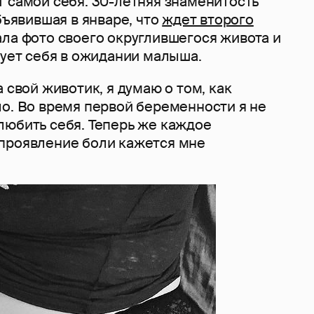
т самой себя. 30-летняя знаменитость
объявившая в январе, что
ждет второго
ала фото своего округлившегося живота и
вует себя в ожидании малыша.
а свой животик, я думаю о том, как
ло. Во время первой беременности я не
любить себя. Теперь же каждое
проявление боли кажется мне