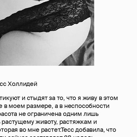
есс Холлидей
икуют и стыдят за то, что я живу в этом
е в моем размере, а в неспособности
расота не ограничена одним лишь
 растущему животу, растяжкам и
торая во мне растет.Тесс добавила, что