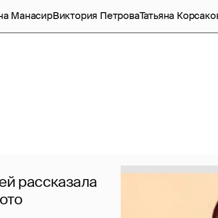
на Манасир
Виктория Петрова
Татьяна Корсако
дей рассказала
ото