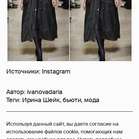
Источники: Instagram
Автор:
ivanovadaria
Теги:
Ирина Шейк
,
бьюти
,
мода
14
Используя данный сайт, вы даете согласие на
Войдите в аккаунт
, чтобы читать и
использование файлов cookie, помогающих нам
оставлять комментарии