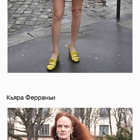
Кьяра Ферраньи