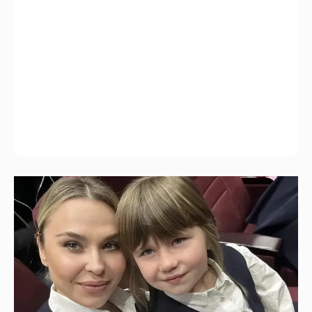
"Не буду её никуда пропихивать". Пелагея
высказалась о будущем дочери, из-за
которой судилась с бывшим мужем
1