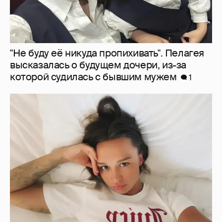
Молится о поездке на Бали: Диана
Шурыгина воцерковилась в СИЗО
3