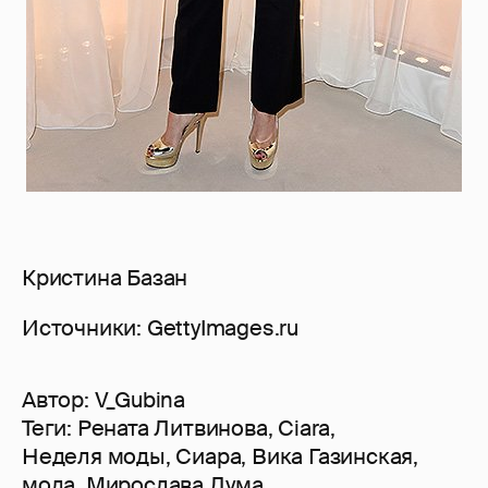
Кристина Базан
Источники: GettyImages.ru
Автор:
V_Gubina
Теги:
Рената Литвинова
,
Ciara
,
Неделя моды
,
Сиара
,
Вика Газинская
,
мода
,
Мирослава Дума