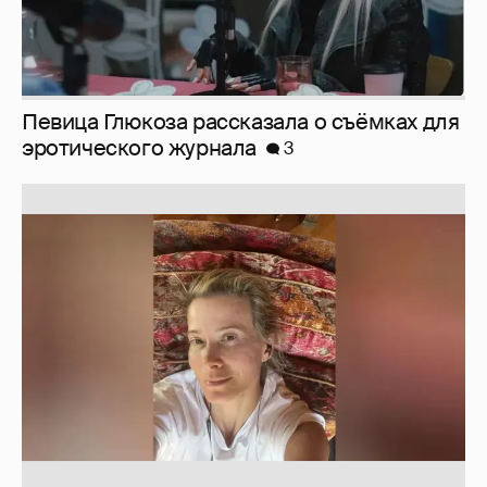
Юлия Высоцкая выложила селфи без
макияжа
2