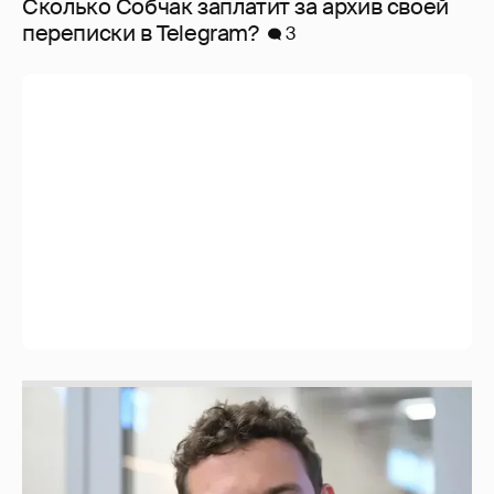
Сколько Собчак заплатит за архив своей
перeписки в Telegram?
3
Никита Кологривый высказался насчёт
ИИ
1