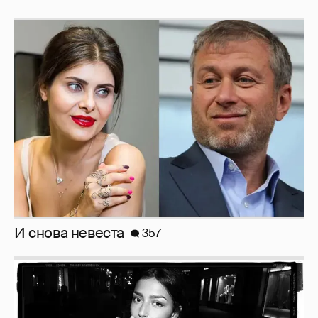
И снова невеста
357
Рублёвские дочки
187