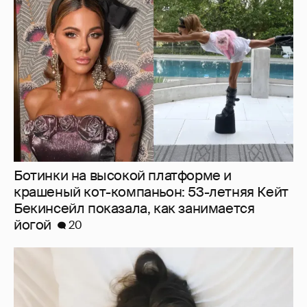
Ботинки на высокой платформе и
крашеный кот-компаньон: 53-летняя Кейт
Бекинсейл показала, как занимается
йогой
20
Молится о поездке на Бали: Диана
Шурыгина воцерковилась в СИЗО
8