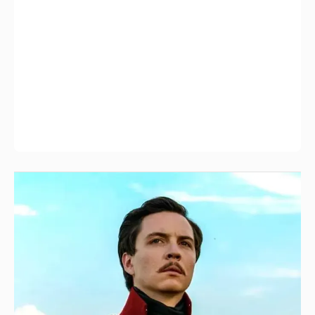
Звезду "Лермонтова" Владимира Аблогина
осудили на три года