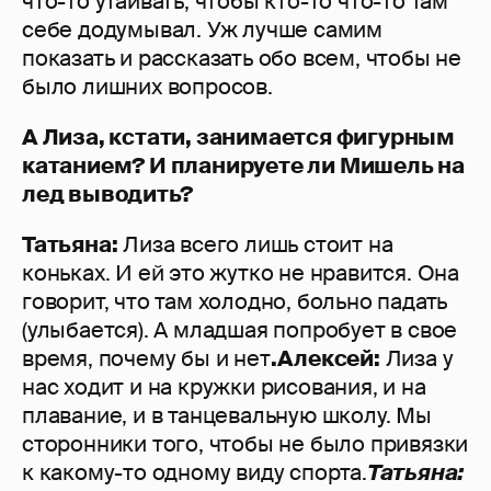
что-то утаивать, чтобы кто-то что-то там
себе додумывал. Уж лучше самим
показать и рассказать обо всем, чтобы не
было лишних вопросов.
А Лиза, кстати, занимается фигурным
катанием? И планируете ли Мишель на
лед выводить?
Татьяна:
Лиза всего лишь стоит на
коньках. И ей это жутко не нравится. Она
говорит, что там холодно, больно падать
(улыбается). А младшая попробует в свое
время, почему бы и нет
.
Алексей:
Лиза у
нас ходит и на кружки рисования, и на
плавание, и в танцевальную школу. Мы
сторонники того, чтобы не было привязки
к какому-то одному виду спорта.
Татьяна: