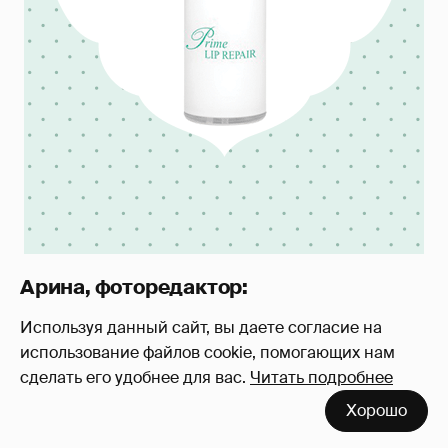
Арина, фоторедактор:
Используя данный сайт, вы даете согласие на
Гигиеническая помада для губ
использование файлов cookie, помогающих нам
Neutrogena
, которую я тестировала,
сделать его удобнее для вас.
Читать подробнее
просто находка! Самым главным для
Хорошо
меня в этой помаде оказалось то, что я ее