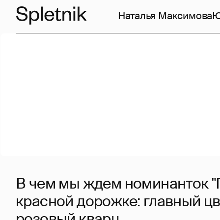
Наталья Максимова
Ю
В чем мы ждем номинанток "
красной дорожке: главный цве
розовый кварц