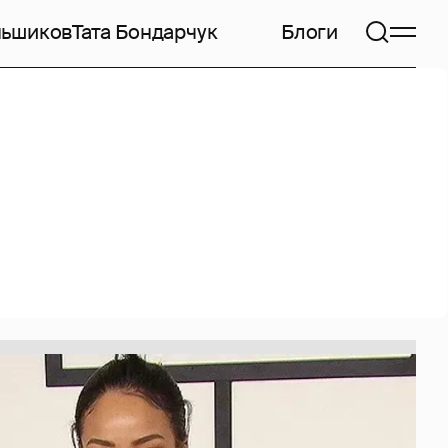
ньшиков
Тата Бондарчук
Блоги