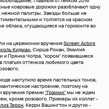
мообладание, главным оттенком 2016
жные ковровые дорожки разоблачают одну
ц нежной палитры. Звезды больше не
нтиментальными и толпятся на красном
ые облака, сгущающиеся на горизонте во
ли на церемонии вручения
Screen Actors
коль Кидман
, Сирша Ронан, Эмилия
и и Прянка Чопра, "хором" появившиеся
в платьях оттенков любимого цвета
озового.
 моде наступило время пастельных тонов,
антическое настроение, поэтому на
и вручения премии
"Грэмми"
мы не ждем
чем, кроме розового. Примеры их коллег -
лиз Терон
, Керри Вашингтон и других -