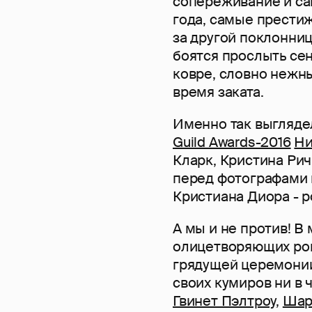
сопереживание и са
года, самые прести
за другой поклонни
боятся прослыть се
ковре, словно нежн
время заката.
Именно так выгляде
Guild Awards-2016
Ни
Кларк, Кристина Рич
перед фотографами 
Кристиана Диора - р
А мы и не против! В
олицетворяющих ром
грядущей церемони
своих кумиров ни в 
Гвинет Пэлтроу
,
Шар