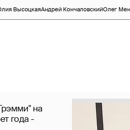
лия Высоцкая
Андрей Кончаловский
Олег Ме
Грэмми" на
т года -