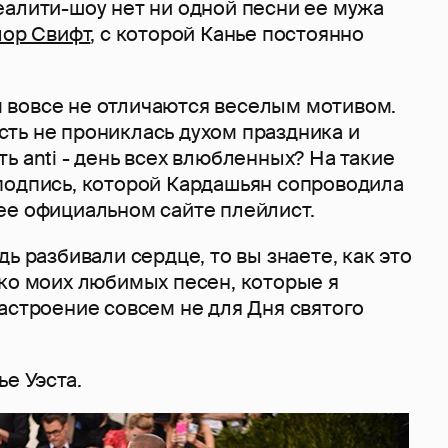
еалити-шоу нет ни одной песни ее мужа
лор Свифт
, с которой Канье постоянно
вовсе не отличаются веселым мотивом.
ть не прониклась духом праздника и
ь anti - день всех влюбленных? На такие
подпись, которой Кардашьян сопроводила
ее официальном сайте плейлист.
дь разбивали сердце, то вы знаете, как это
ько моих любимых песен, которые я
астроение совсем не для Дня святого
ье Уэста.