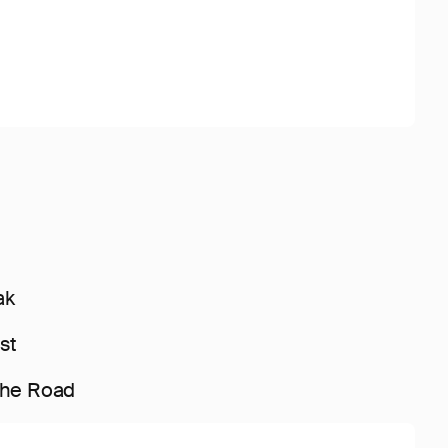
e
ak
st
The Road