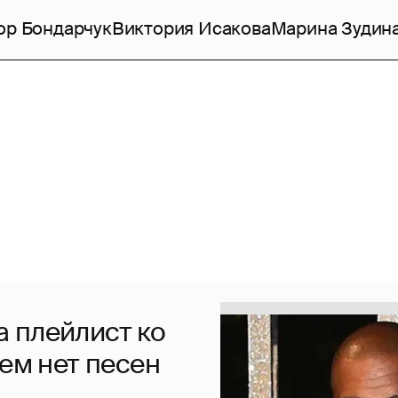
ор Бондарчук
Виктория Исакова
Марина Зудин
 плейлист ко
нем нет песен