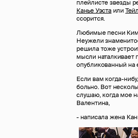
плейлисте звезды р
Канье Уэста
или
Тей
ссорится.
Любимые песни Ким 
Неужели знаменитос
решила тоже устроит
мысли наталкивает 
опубликованный на 
Если вам когда-нибу
больно. Вот нескол
слушаю, когда мое н
Валентина,
- написала жена Кан