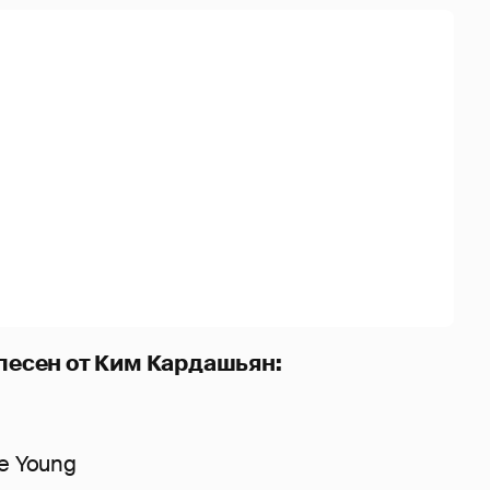
 песен от Ким Кардашьян:
e Young