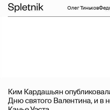
Олег Тиньков
Фед
Ким Кардашьян опубликовала
Дню святого Валентина, и в 
Канье Уэста