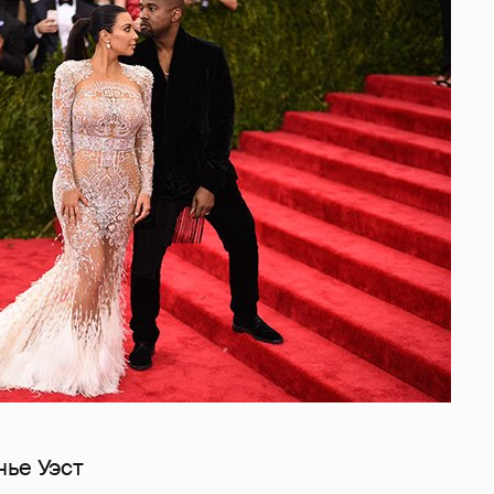
нье Уэст