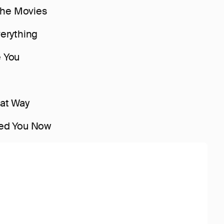
 The Movies
erything
 You
hat Way
eed You Now