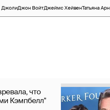
 Джоли
Джон Войт
Джеймс Хейвен
Татьяна Ар
ревала, что
ми Кэмпбелл"