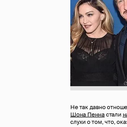
Не так давно отнош
Шона Пенна
стали
н
слухи о том, что, о