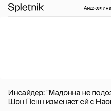
Анджелина
Инсайдер: "Мадонна не подоз
Шон Пенн изменяет ей с Нао