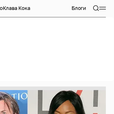
но
Клава Кока
Блоги