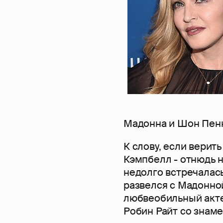
Мадонна и Шон Пен
К слову, если верит
Кэмпбелл - отнюдь 
недолго встречалась 
развелся с Мадонно
любвеобильный акте
Робин Райт со знам