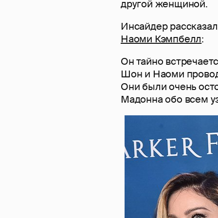
другой женщиной.
Инсайдер рассказал
Наоми Кэмпбелл
:
Он тайно встречает
Шон и Наоми провод
Они были очень ост
Мадонна обо всем уз