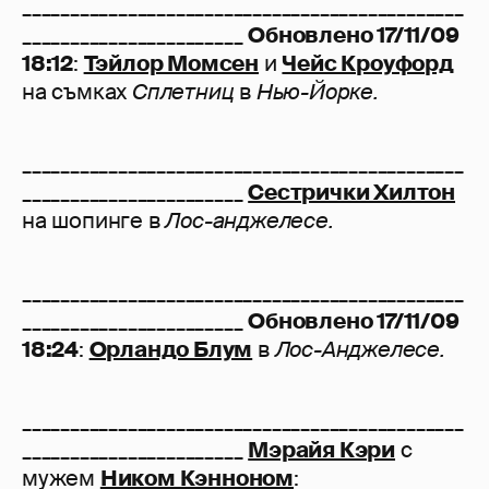
______________________________________________
_______________________
Обновлено 17/11/09
18:12
:
Тэйлор Момсен
и
Чейс Кроуфорд
на съмках
Сплетниц
в
Нью-Йорке.
______________________________________________
_______________________
Сестрички Хилтон
на шопинге в
Лос-анджелесе.
______________________________________________
_______________________
Обновлено 17/11/09
18:24
:
Орландо Блум
в
Лос-Анджелесе.
______________________________________________
_______________________
Мэрайя Кэри
с
мужем
Ником Кэнноном
: