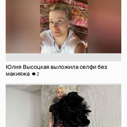
макияжа
2
Журналистка Сулим примерила новый
образ
6