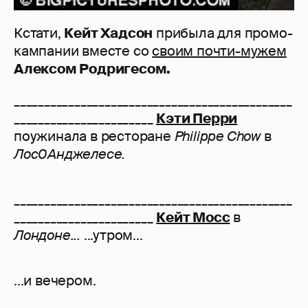
Кстати,
Кейт Хадсон
прибыла для промо-
кампании вместе со
своим почти-мужем
Алексом Родригесом.
______________________________________________
_______________________
Кэти Перри
поужинала в ресторане
Philippe Chow
в
Лос0Анджелесе.
______________________________________________
_______________________
Кейт Мосс
в
Лондоне...
...утром...
...и вечером.