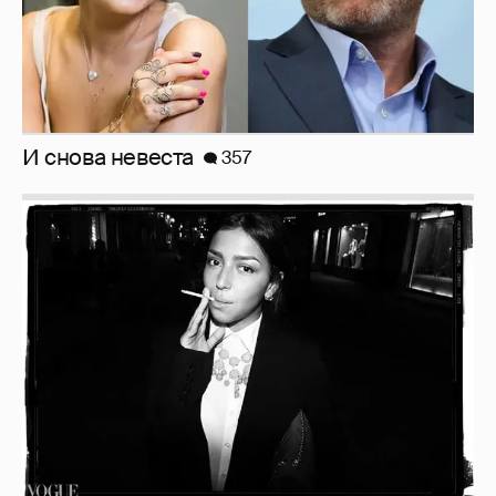
И снова невеста
357
Рублёвские дочки
187