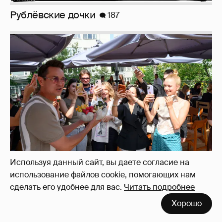
Анастасия Гребенкина, Женя Малахова,
Используя данный сайт, вы даете согласие на
Оксана Русланова и другие гости
использование файлов cookie, помогающих нам
фестиваля «Баланс вкуса и ритма»:
сделать его удобнее для вас.
Читать подробнее
рассматриваем летние образы
Хорошо