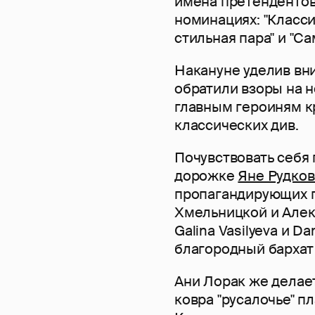
имена претендентов
номинациях: "Классик
стильная пара" и "С
Накануне уделив вн
обратили взоры на н
главным героиням 
классических див.
Почувствовать себя
дорожке
Яне Рудко
пропагандирующих п
Хмельницкой и Алек
Galina Vasilyeva и Da
благородный бархат 
Ани Лорак же делае
ковра "русалочье" п