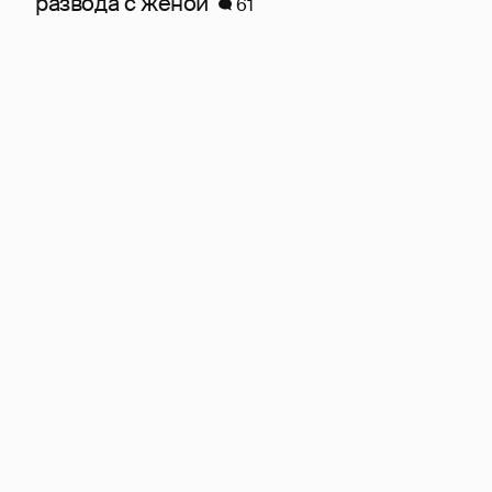
развода с женой
61