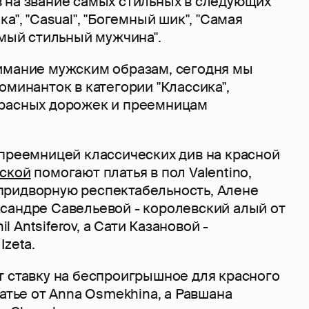
 на звание самых стильных в следующих
а", "Casual", "Богемный шик", "Самая
амый стильный мужчина".
имание мужским образам, сегодня мы
оминанток в категории "Классика",
красных дорожек и преемницам
 преемницей классических див на красной
вской
помогают платья в пол Valentinо,
ридворную респектабельность, Алене
сандре Савельевой - королевский алый от
nil Antsiferov, а Сати Казановой -
Izeta.
т ставку на беспроигрышное для красного
латье от Anna Osmekhina, а Равшана