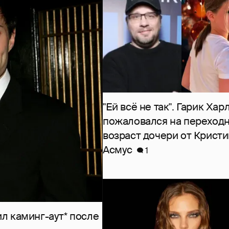
"Ей всё не так". Гарик Ха
пожаловался на переход
возраст дочери от Крист
Асмус
1
л каминг-аут* после