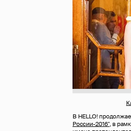
К
В HELLO! продолжае
России-2016"
, в ра