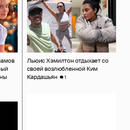
рламов
Льюис Хэмилтон отдыхает со
ный
своей возлюбленной Ким
ины
Кардашьян
1