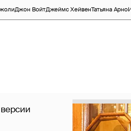
Джоли
Джон Войт
Джеймс Хейвен
Татьяна Арно
 версии