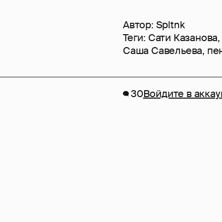
Автор:
Spltnk
Теги:
Сати Казанова
Саша Савельева
,
пе
30
Войдите в аккау