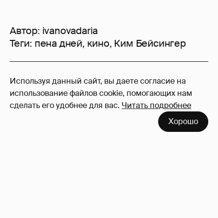
Автор:
ivanovadaria
Теги:
пена дней
,
кино
,
Ким Бейсингер
33
Используя данный сайт, вы даете согласие на
Войдите в аккаунт
, чтобы читать и
использование файлов cookie, помогающих нам
оставлять комментарии
сделать его удобнее для вас.
Читать подробнее
Хорошо