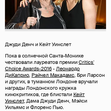
Джуди Денч и Кейт Уинслет
Пока в солнечной Санта-Монике
чествовали лауреатов премии
Critics'
Choice Awards-2016
-
Леонардо
ДиКаприо
,
Рэйчел Макадамс
, Бри Ларсон
и других, в туманном Лондоне вручали
награды Лондонского кружка
кинокритиков, где блистали
Кейт
Уинслет
, Дама Джуди Денч, Мэйси
Уильямс и Флоренс Пью.