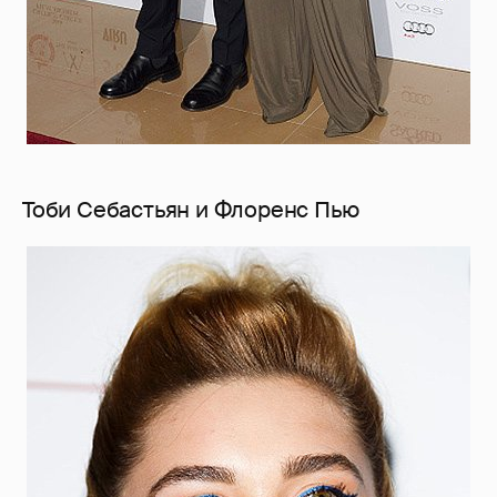
Тоби Себастьян и Флоренс Пью