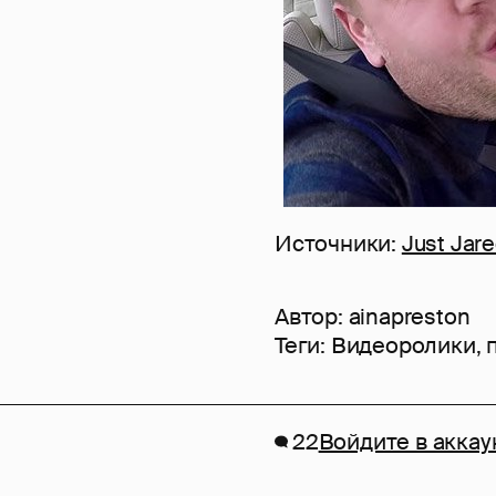
Источники:
Just Jar
Автор:
ainapreston
Теги:
Видеоролики
,
22
Войдите в аккау