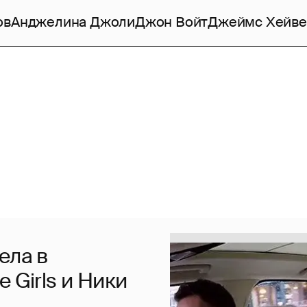
ов
Анджелина Джоли
Джон Войт
Джеймс Хейве
ела в
 Girls и Ники