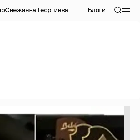
ир
Снежанна Георгиева
Блоги