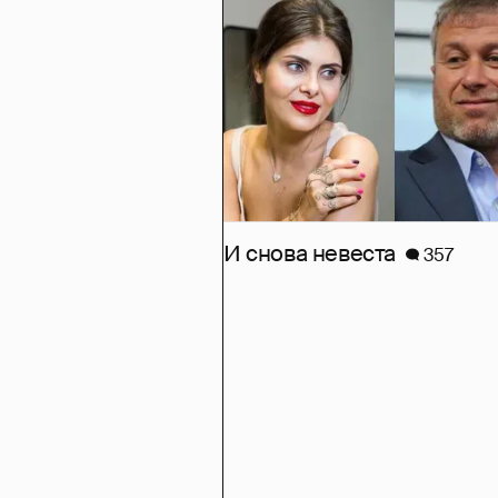
И снова невеста
357