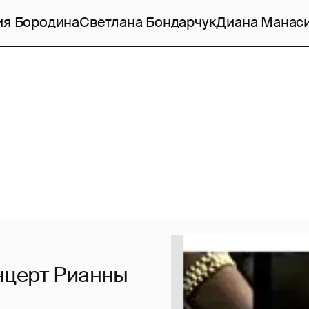
ия Бородина
Светлана Бондарчук
Диана Манас
нцерт Рианны