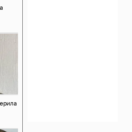
а
мерила