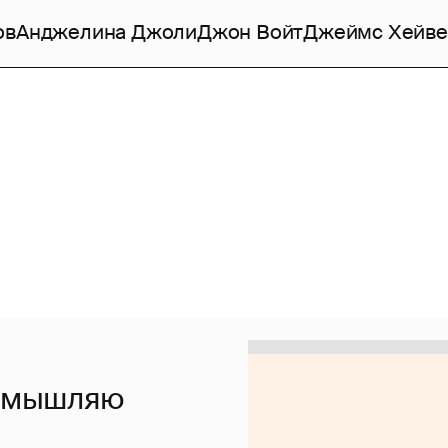
ов
Анджелина Джоли
Джон Войт
Джеймс Хейве
замышляю