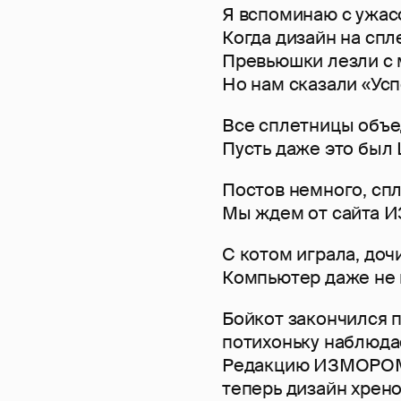
Я вспоминаю с ужасо
Когда дизайн на сп
Превьюшки лезли с м
Но нам сказали «Ус
Все сплетницы объе
Пусть даже это был
Постов немного, спл
Мы ждем от сайта 
С котом играла, дочи
Компьютер даже не в
Бойкот закончился 
потихоньку наблю
Редакцию ИЗМОРОМ 
теперь дизайн хрен