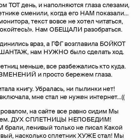
м ТОТ день, и наполняются глаза слезами,
летнике сменили, когда его НАМ показали…
онитора, текст вовсе не хотел читаться,
покойтесь!». Нам ОБЕЩАЛИ разобраться.
динились враз, а ГФГ возглавила БОЙКОТ
 ШАНТАЖ, нам НУЖНО было сделать ход.
етниц меньше, все разбежались кто куда.
ИЗМЕНЕНИЙ и просто бережем глаза.
тала книгу. Убралась, ни пылинки нет!
ключала, мне стал не нужен интернет…((
провалом, на сайте все равно сидим Мы
даем. ДУХ СПЛЕТНИЦЫ НЕПОБЕДИМ!
брали, ленивый только не писал Какой
овый, насколько сплетник ХУЖЕ стал! Мы