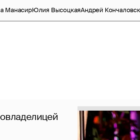
а Манасир
Юлия Высоцкая
Андрей Кончаловс
совладелицей