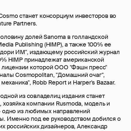
osmo станет консорциум инвесторов во
ture Partners.
оловину долей Sanoma в голландской
edia Publishing (HIMP), а также 100% ее
дори ИМ", издающему российский журнал
50% HIMP принадлежат американской
о лицензии которой ООО "Фэшн пресс"
налы Cosmopolitan, "Домашний очаг",
 механика", Robb Report и Harper's Bazaar.
одной из совладелиц издания станет
а
, хозяйка компании Rusmoda, модель и
- одно из любимых направлений
ы. Именно под ее руководством добился о
их российских дизайнеров, Александр