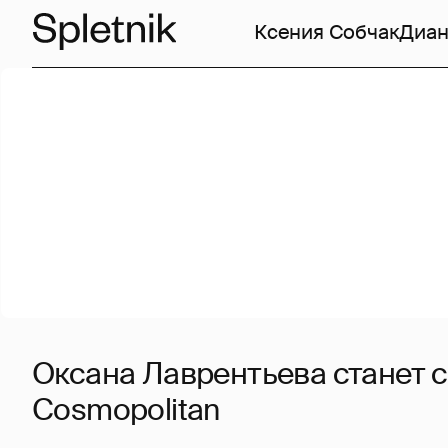
Ксения Собчак
Диан
Оксана Лаврентьева станет 
Cosmopolitan