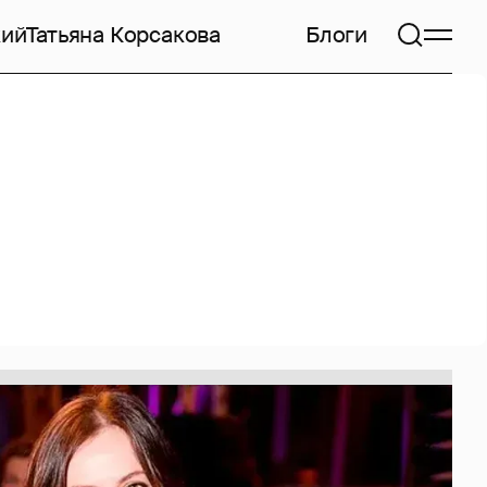
кий
Татьяна Корсакова
Блоги