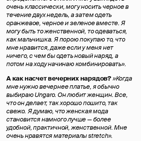
очень классически, могу носить черное в
течение двух недель, а затем одеть
оранжевое, черное и зеленое вместе. Я
могу быть то женственной, то одеваться,
как мальчишка. Я порою покупаю то, что
мне нравится, даже если у меня нет
ничего, с чем бы одеть новый наряд, а
потом на ходу начинаю комбинировать».
А как насчет вечерних нарядов?
»Когда
мне нужно вечернее платье, я обычно
выбираю Ungaro. Он любит женщин. Все,
что он делает, так хорошо пошито, так
свежо.
Я думаю, что женская мода
становится намного лучше — более
удобной, практичной, женственной. Мне
очень нравятся материалы stretch».