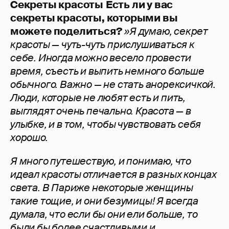
Секреты красоты
Есть ли у вас
секреты красоты, которыми вы
можете поделиться?
»Я думаю, секрет
красоты — чуть-чуть прислушиваться к
себе. Иногда можно весело провести
время, съесть и выпить немного больше
обычного. Важно — не стать анорексичкой.
Люди, которые не любят есть и пить,
выглядят очень печально. Красота — в
улыбке, и в том, чтобы чувствовать себя
хорошо.
Я много путешествую, и понимаю, что
идеал красоты отличается в разных концах
света. В Париже некоторые женщины
такие тощие, и они безумицы! Я всегда
думала, что если бы они ели больше, то
были бы более счастливыми и