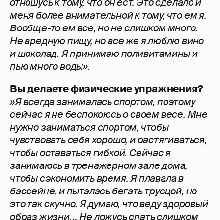
отношусь к тому, что он ест. Это сделало и
меня более внимательной к тому, что ем я.
Вообще-то ем все, но не слишком много.
Не вредную пищу, но все же я люблю вино
и шоколад. Я принимаю поливитамины и
пью много воды».
Вы делаете физические упражнения?
»Я всегда занималась спортом, поэтому
сейчас я не беспокоюсь о своем весе. Мне
нужно заниматься спортом, чтобы
чувствовать себя хорошо, и растягиваться,
чтобы оставаться гибкой. Сейчас я
занимаюсь в тренажерном зале дома,
чтобы сэкономить время. Я плавала в
бассейне, и пыталась бегать трусцой, но
это так скучно. Я думаю, что веду здоровый
образ жизни… Не ложусь спать слишком