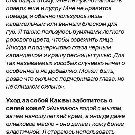
благодаря этому, мне не нужно наносить
поверх еще и пудру. Мне не нравится
помада, я обычно пользуюсь лишь
карамельным или винным блеском для
губ. Я также пользуюсь румянами легкого
розового цвета, чтобы освежить лицо.
Иногда я подчеркиваю глаза черным
карандашом и крашу ресницы тушью. Для
так называемых «особых случаев» ничего
особенного не добавляю. Может быть,
разве что сильнее подчеркиваю глаза, но
не слишком сильно».
Уход за собой
Как вы заботитесь о
своей коже?
»Умываюсь водой с мылом,
затем наношу легкий крем, а иногда даже
оливковое масло – оно делает кожу более
эластичной. Я стараюсь использовать