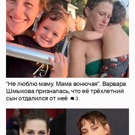
"Не люблю маму. Мама вонючая". Варвара
Шмыкова призналась, что её трёхлетний
сын отдалился от неё
3
"Вызывает сочувствие". В сети обсуждают
трансформацию звезды "Сумерек"