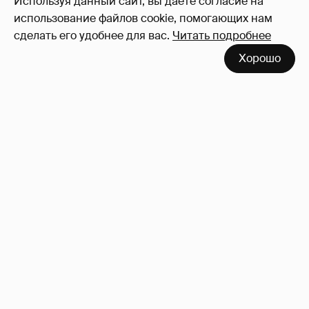
Используя данный сайт, вы даете согласие на
использование файлов cookie, помогающих нам
сделать его удобнее для вас.
Читать подробнее
Хорошо
"Деревянное лицо". Лиза Моряк высмеяла
хейтеров
10