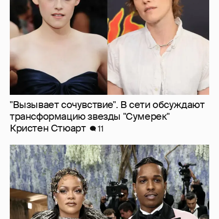
Кристен Стюарт
11
A$AP Rocky проговорился, что Рианна
работает над новым альбомом
3