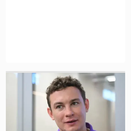
Никита Кологривый высказался насчёт
ИИ
1