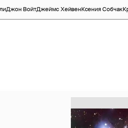
ли
Джон Войт
Джеймс Хейвен
Ксения Собчак
К