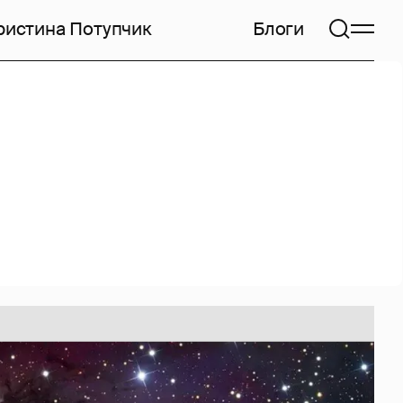
ристина Потупчик
Блоги