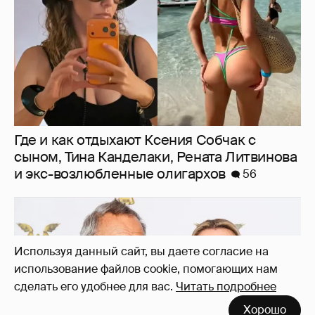
В сети появилось архивное фото Андрея
Кончаловского и Юлии Высоцкой на
Используя данный сайт, вы даете согласие на
отдыхе в Италии
12
использование файлов cookie, помогающих нам
сделать его удобнее для вас.
Читать подробнее
Хорошо