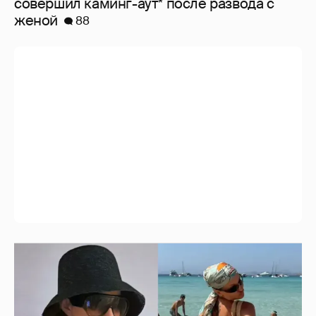
совершил каминг-аут* после развода с
женой
88
Где и как отдыхают Ксения Собчак с
сыном, Тина Канделаки, Рената Литвинова
и экс-возлюбленные олигархов
56