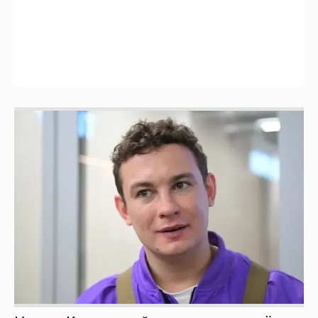
Никита Кологривый высказался насчёт
ИИ
1