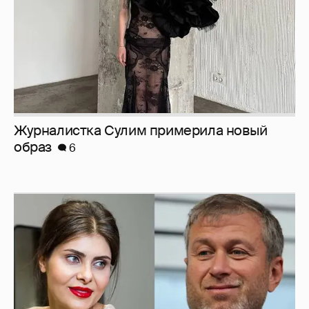
И снова невеста
357