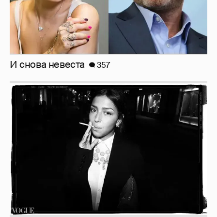
Рублёвские дочки
187