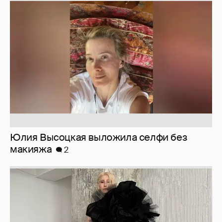
Юлия Высоцкая выложила селфи без
макияжа
2
Журналистка Сулим примерила новый
образ
6