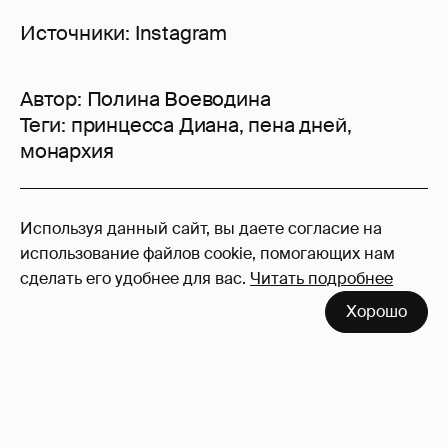
Источники: Instagram
Автор:
Полина Воеводина
Теги:
принцесса Диана
,
пена дней
,
монархия
26
Используя данный сайт, вы даете согласие на
Войдите в аккаунт
, чтобы читать и
использование файлов cookie, помогающих нам
оставлять комментарии
сделать его удобнее для вас.
Читать подробнее
Хорошо