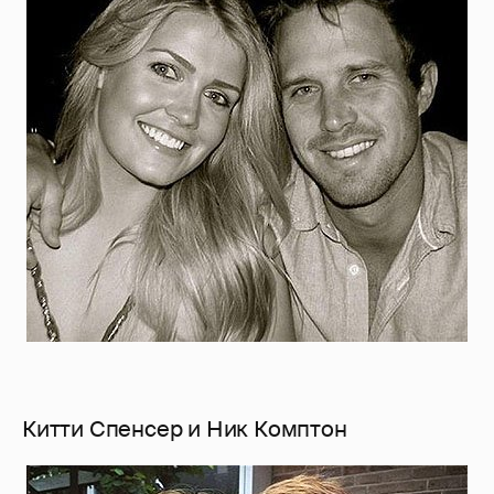
Китти Спенсер и Ник Комптон