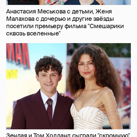
Зендая и Том Холланд сыграли "скромную"
свадьбу: абсолютная секретность и
Тимоти Шаламе с Кайли Дженнер среди
гостей
6