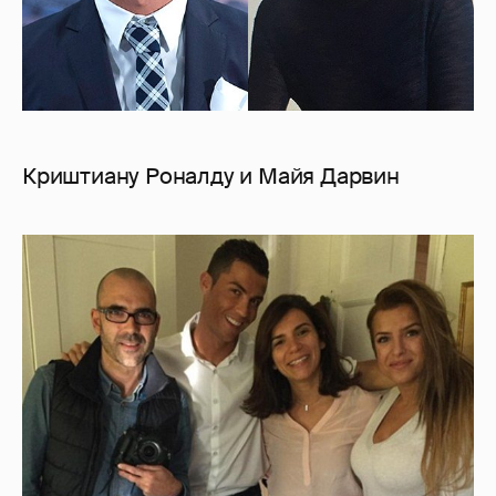
Криштиану Роналду и Майя Дарвин