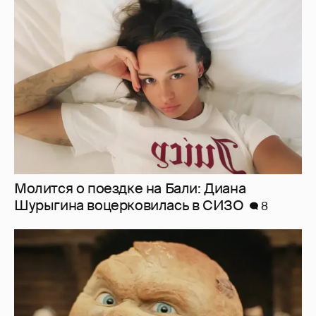
Молится о поездке на Бали: Диана
Шурыгина воцерковилась в СИЗО
8
Нулевой рейтинг, мемы и "туалетный
юмор": в сети обсуждают провал "Колобка"
45