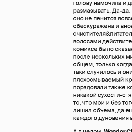
голову намочила и д
размазывать. Да-да,
оно не пенится вовсе
обескуражена и внов
очистителя&питателя
волосами действите
комиксе было сказан
после нескольких ми
общем, только когда
таки случилось и они
плохосмываемый кре
порадовали также к
никакой сухости-стя
то, что мои и без т
лишил объема, да ещ
каждого дуновения 
А в целом,
Wonder C