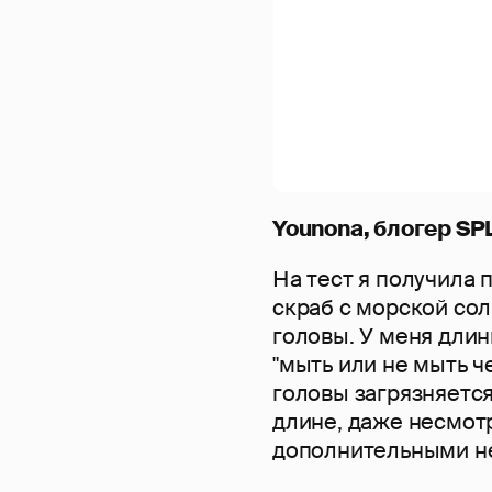
Younona, блогер
SP
На тест я получила 
скраб с морской со
головы. У меня дли
"мыть или не мыть ч
головы загрязняется
длине, даже несмотр
дополнительными н