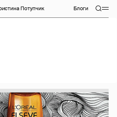
ристина Потупчик
Блоги