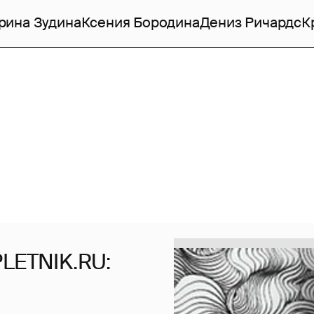
рина Зудина
Ксения Бородина
Дениз Ричардс
К
PLETNIK.RU: