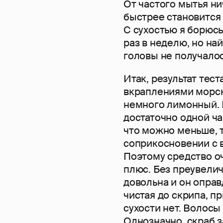
От частого мытья ни
быстрее становится 
С сухостью я борюс
раз в неделю, но н
головы не получалос
Итак, результат тес
вкраплениями морск
немного лимонный. 
достаточно одной ча
что можно меньше, 
соприкосновении с в
Поэтому средство о
плюс. Без преувелич
довольна и он опра
чистая до скрипа, 
сухости нет. Волосы
Однозначно, скраб 