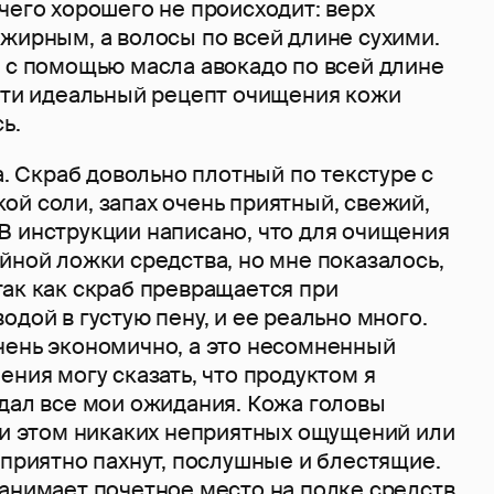
чего хорошего не происходит: верх
жирным, а волосы по всей длине сухими.
ь с помощью масла авокадо по всей длине
айти идеальный рецепт очищения кожи
ь.
та. Скраб довольно плотный по текстуре с
ой соли, запах очень приятный, свежий,
В инструкции написано, что для очищения
йной ложки средства, но мне показалось,
так как скраб превращается при
одой в густую пену, и ее реально много.
чень экономично, а это несомненный
ения могу сказать, что продуктом я
вдал все мои ожидания. Кожа головы
при этом никаких неприятных ощущений или
 приятно пахнут, послушные и блестящие.
занимает почетное место на полке средств