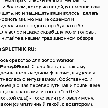
- тема практически вечная. Не так-то
ь и бальзам, которые подойдут именно вам
чищать, но и защищать ваши волосы, делать
ковистыми. Но мы не сдаемся и
идеальных средств, пробуя на себе
ля волос и даже скраб для кожи головы.
- читайте в нашем традиционном обзоре.
р
SPLETNIK.
RU:
лось средство для волос
Wonder
Percy&Reed
. Стало быть, по-нашему -
удо-питатель в одном флаконе, а чудеса я
тнеслась с энтузиазмом. Собственно, и
, обещающая перевернуть наши привычные
оде за волосами, и состав "на 97%
 ложкой ешь!) - тоже заинтриговали меня.
лакон (симпатичный такой, с дозатором),