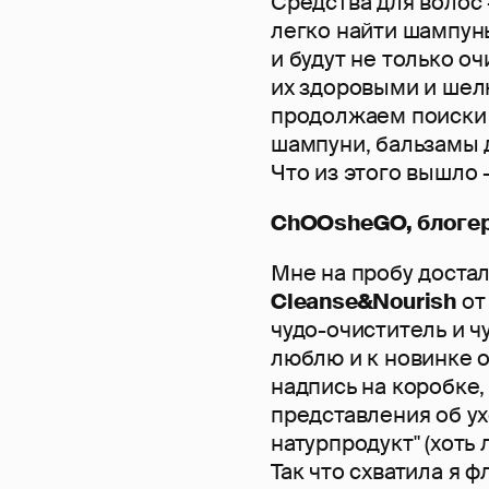
Средства для волос 
легко найти шампун
и будут не только о
их здоровыми и шел
продолжаем поиски 
шампуни, бальзамы д
Что из этого вышло 
ChOOsheGO, блоге
Мне на пробу доста
Cleanse&Nourish
от
чудо-очиститель и ч
люблю и к новинке о
надпись на коробке
представления об ух
натурпродукт" (хоть
Так что схватила я ф