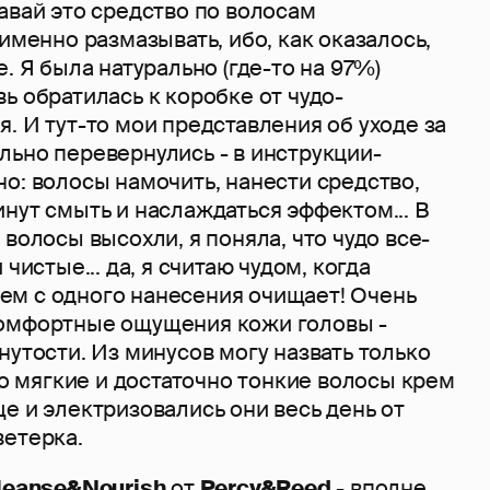
авай это средство по волосам
 именно размазывать, ибо, как оказалось,
. Я была натурально (где-то на 97%)
ь обратилась к коробке от чудо-
. И тут-то мои представления об уходе за
льно перевернулись - в инструкции-
о: волосы намочить, нанести средство,
нут смыть и наслаждаться эффектом... В
 волосы высохли, я поняла, что чудо все-
 чистые... да, я считаю чудом, когда
м с одного нанесения очищает! Очень
омфортные ощущения кожи головы -
нутости. Из минусов могу назвать только
ого мягкие и достаточно тонкие волосы крем
е и электризовались они весь день от
ветерка.
leanse&Nourish
от
Percy&Reed
- вполне