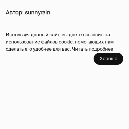
Автор:
sunnyrain
17
Используя данный сайт, вы даете согласие на
Войдите в аккаунт
, чтобы читать и
использование файлов cookie, помогающих нам
оставлять комментарии
сделать его удобнее для вас.
Читать подробнее
Хорошо