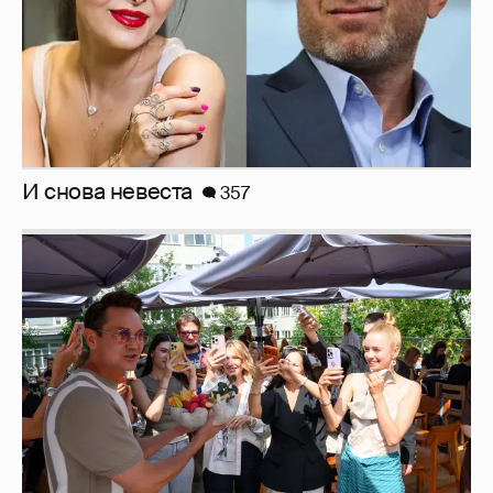
Анастасия Гребенкина, Женя Малахова,
Оксана Русланова и другие гости
фестиваля «Баланс вкуса и ритма»:
рассматриваем летние образы