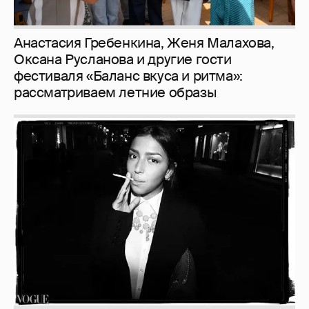
Рублёвские дочки
187