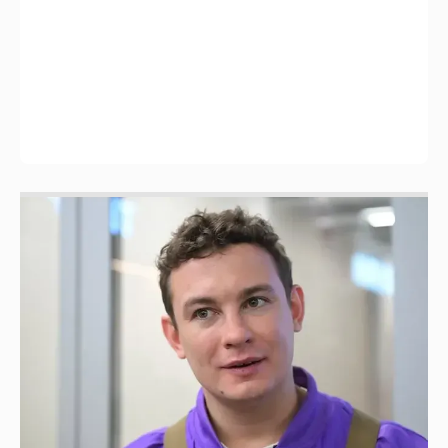
Никита Кологривый высказался насчёт
ИИ
1