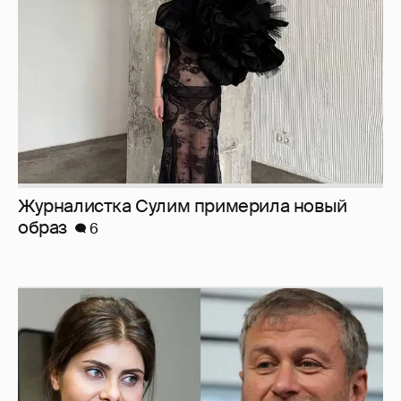
образ
6
И снова невеста
357