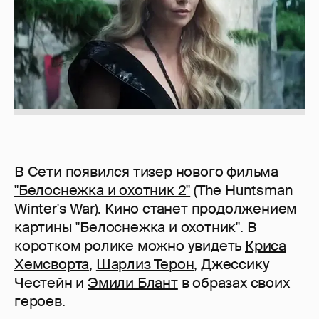
В Сети появился тизер нового фильма
"Белоснежка и охотник 2"
(The Huntsman
Winter's War). Кино станет продолжением
картины "Белоснежка и охотник". В
коротком ролике можно увидеть
Криса
Хемсворта
,
Шарлиз Терон
, Джесcику
Честейн и
Эмили Блант
в образах своих
героев.