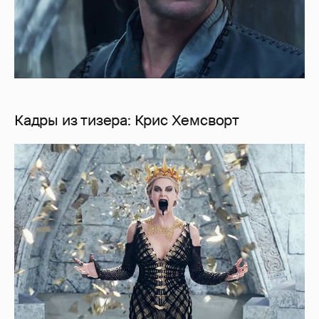
Кадры из тизера: Крис Хемсворт