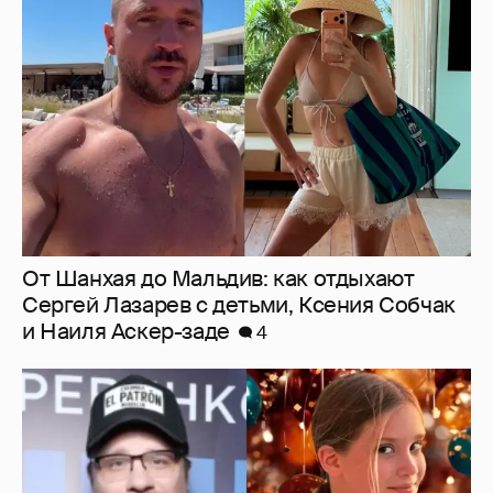
От Шанхая до Мальдив: как отдыхают
Сергей Лазарев с детьми, Ксения Собчак
и Наиля Аскер-заде
4
"Ей всё не так". Гарик Харламов
пожаловался на переходный возраст
дочери от Кристины Асмус
6