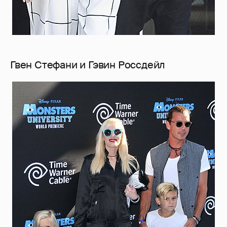
Гвен Стефани и Гэвин Россдейл