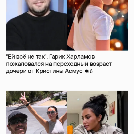
Льюис Хэмилтон отдыхает со своей
возлюбленной Ким Кардашьян
5