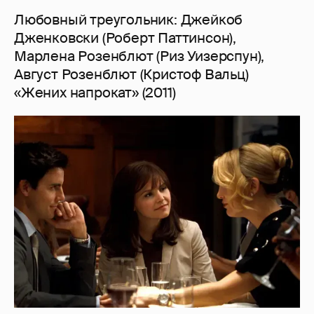
Любовный треугольник: Джейкоб
Дженковски (Роберт Паттинсон),
Марлена Розенблют (Риз Уизерспун),
Август Розенблют (Кристоф Вальц)
«Жених напрокат» (2011)