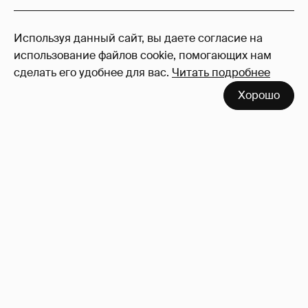
22
Используя данный сайт, вы даете согласие на
Войдите в аккаунт
, чтобы читать и
использование файлов cookie, помогающих нам
оставлять комментарии
сделать его удобнее для вас.
Читать подробнее
Хорошо