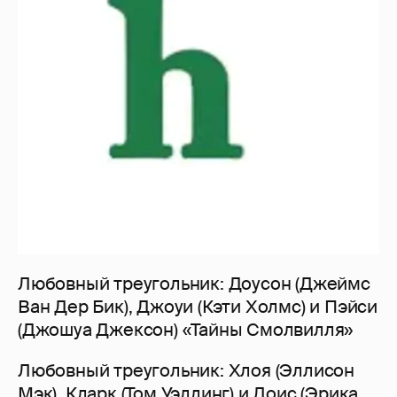
Любовный треугольник: Доусон (Джеймс
Ван Дер Бик), Джоуи (Кэти Холмс) и Пэйси
(Джошуа Джексон) «Тайны Смолвилля»
Любовный треугольник: Хлоя (Эллисон
Мэк), Кларк (Том Уэллинг) и Лоис (Эрика