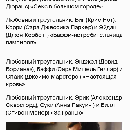
Дюранс) «Секс в большом городе»
Любовный треугольник: Биг (Крис Нот),
Кэрри (Сара Джессика Паркер) и Эйдан
(Джон Корбетт) «Баффи-истребительница
вампиров»
Любовный треугольник: Энджел (Дэвид
Борианаз), Баффи (Сара Мишель Геллар) и
Спайк (Джеймс Марстерс ) «Настоящая
кровь»
Любовный треугольник: Эрик (Александр
Скарсгорд), Суки (Анна Пакуин ) и Билл
(Стивен Мойер) «За Гранью»