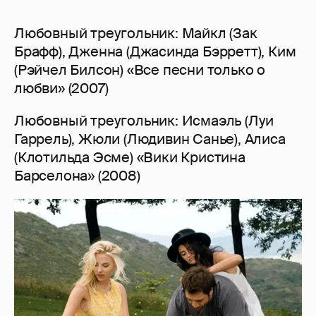
Любовный треугольник: Майкл (Зак
Брафф), Дженна (Джасинда Бэрретт), Ким
(Рэйчел Билсон) «Все песни только о
любви» (2007)
Любовный треугольник: Исмаэль (Луи
Гаррель), Жюли (Людивин Санье), Алиса
(Клотильда Эсме) «Вики Кристина
Барселона» (2008)