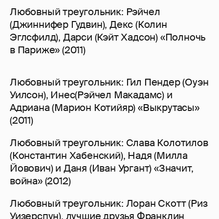
Любовный треугольник: Рэйчел
(Джиннифер Гудвин), Декс (Колин
Эглсфилд), Дарси (Кэйт Хадсон) «Полночь
в Париже» (2011)
Любовный треугольник: Гил Пендер (Оуэн
Уилсон), Инес(Рэйчел Макадамс) и
Адриана (Марион Котийяр) «Выкрутасы»
(2011)
Любовный треугольник: Слава Колотилов
(Константин Хабенский), Надя (Милла
Йовович) и Даня (Иван Ургант) «Значит,
война» (2012)
Любовный треугольник: Лоран Скотт (Риз
Уизерспун), лучшие друзья Франклин