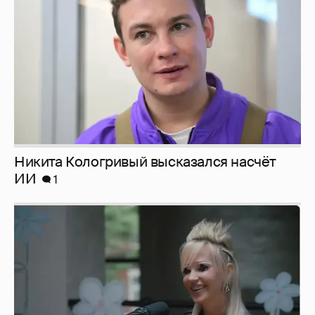
ИИ
1
Певица Глюкоза рассказала о съёмках для
эротического журнала
3