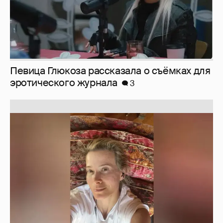
Юлия Высоцкая выложила селфи без
макияжа
2