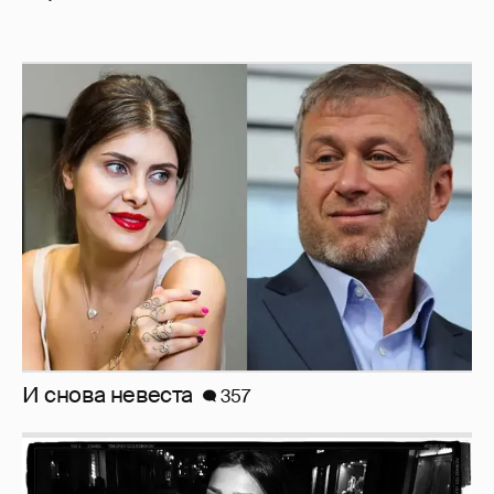
И снова невеста
357
Рублёвские дочки
187