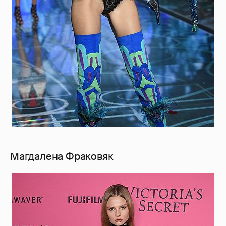
Магдалена Фраковяк