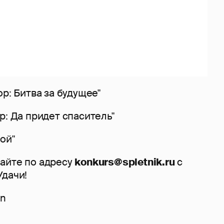
ор: Битва за будущее"
р: Да придет спаситель"
ой"
айте по адресу
konkurs@spletnik.ru
с
 Удачи!
an