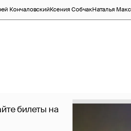
рей Кончаловский
Ксения Собчак
Наталья Мак
йте билеты на