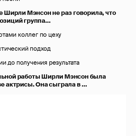
e Ширли Мэнсон не раз говорила, что
зиций группа...
отами коллег по цеху
стический подход
дии до получения результата
льной работы Ширли Мэнсон была
е актрисы. Она сыграла в ...