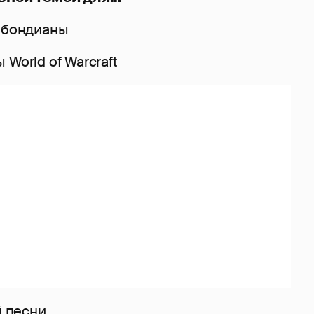
в бондианы
World of Warcraft
й песни