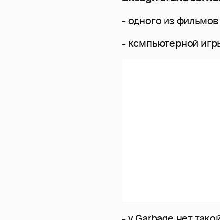
- одного из фильмо
- компьютерной игры 
- у Garbage нет тако