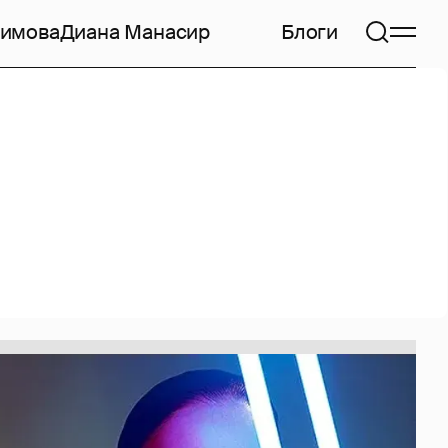
симова
Диана Манасир
Блоги