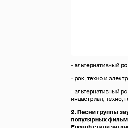
- альтернативный ро
- рок, техно и элек
- альтернативный ро
индастриал, техно, г
2. Песни группы зв
популярных фильмах
Enough стала загла