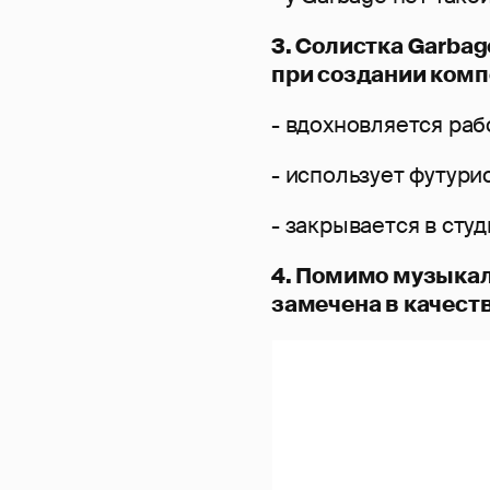
3. Солистка Garbag
при создании компо
- вдохновляется раб
- использует футури
- закрывается в сту
4. Помимо музыка
замечена в качеств