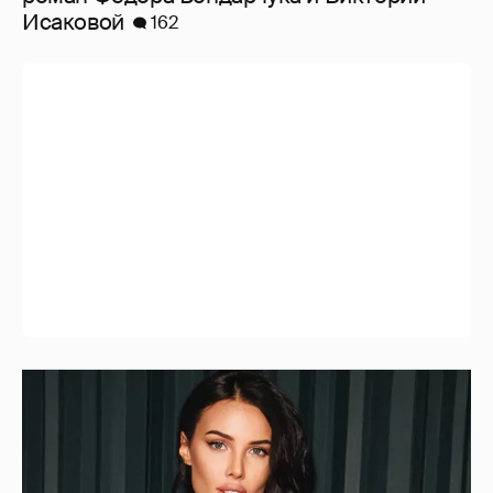
Исаковой
162
"Ушли за 40 минут до конца". Анастасия
Решетова раскритиковала "Одиссею"
Кристофера Нолана
11