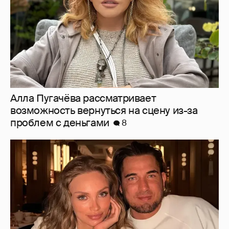
"Заперли мою жену. У неё побои". Курбан
Омаров обратился к главе СК после
задержания его жены
18