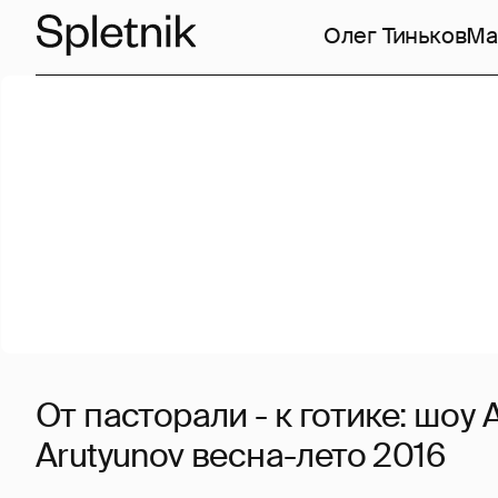
Олег Тиньков
Ма
От пасторали - к готике: шоу 
Arutyunov весна-лето 2016