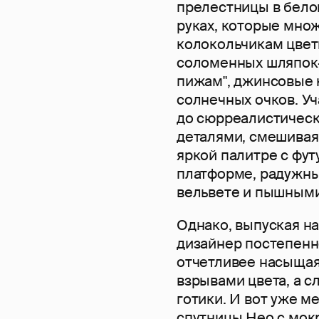
прелестницы в бело
руках, которые мно
колокольчикам цвет
соломенных шляпок-
пижам", джинсовые 
солнечных очков. Уч
до сюрреалистическ
деталями, смешивая
яркой палитре с фу
платформе, радужны
вельвете и пышными
Однако, выпуская на
дизайнер постепенно
отчетливее насыщая
взрывами цвета, а 
готики. И вот уже 
спутницы Нео с мок