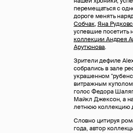
нашей хроники, усп
перемещаться с одно
дороге менять наря
Собчак
,
Яна Рудковс
успевшие посетить 
коллекции Андрея 
Арутюнова
.
Зрители дефиле Alex
собрались в зале ре
украшенном "рубенс
витражным куполом. 
голос Федора Шаляп
Майкл Джексон, а н
летнюю коллекцию д
Словно цитируя рома
года, автор коллек