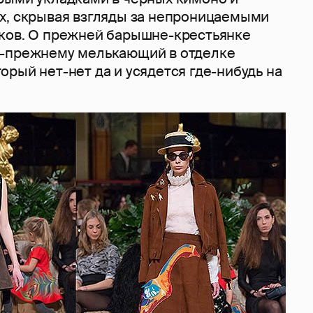
х, скрывая взгляды за непроницаемыми
ков. О прежней барышне-крестьянке
о-прежнему мелькающий в отделке
рый нет-нет да и усядется где-нибудь на