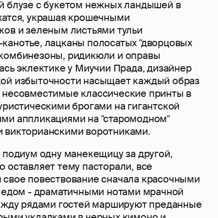
й блузе с букетом нежных ландышей в
жатся, украшая крошечными
ков и зеленым листьями тульи
канотье, лацканы полосатых "дворцовых
комбинезоны, ридикюли и оправы
ась эклектике у Миучии Прада, дизайнер
ой избыточности насыщает каждый образ
 несовместимые классические принты в
туристическими брогами на гигантской
ми аппликациями на "старомодном"
 викторианскими воротниками.
 подиум одну манекещицу за другой,
 оставляет тему пасторали, все
 свое повествование сначала красочными
следом - драматичными нотами мрачной
между рядами гостей маршируют преданные
рыми укладками в черных кимоно и