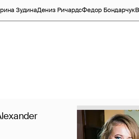
рина Зудина
Дениз Ричардс
Федор Бондарчук
В
Alexander