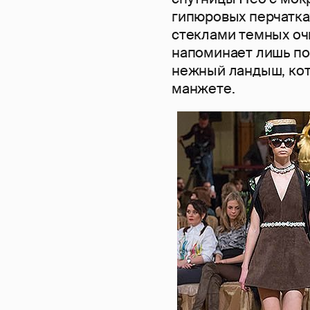
гипюровых перчатка
стеклами темных оч
напоминает лишь п
нежный ландыш, кото
манжете.