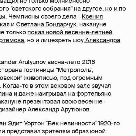
еващих не только молниеносно
го "светского собрания" на другое, но и по
ды. Чемпионы своего дела -
Ксения
кая
и
Светлана Бондарчук
, накануне
не только
показ новой весенне-летней
Артемова
, но и лицезреть шоу
Александра
ander Arutyunov весна-лето 2016
сторана гостиницы "Метрополь",
овской" живописью, под огромным
Когда-то в этом вековом зале звучал
ина и даже наигрывал на фортепьяно
акануне презентовал свою весенне-
изайнер Александр Арутюнов.
н Эдит Уортон "Век невинности" 1920-го
ции представил зрителям образ юной