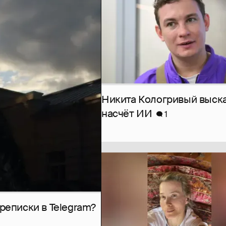
Никита Кологривый выск
насчёт ИИ
1
рeписки в Telegram?