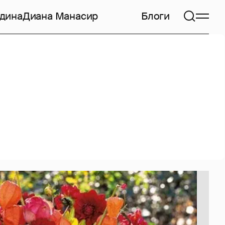
дина
Диана Манасир
Блоги