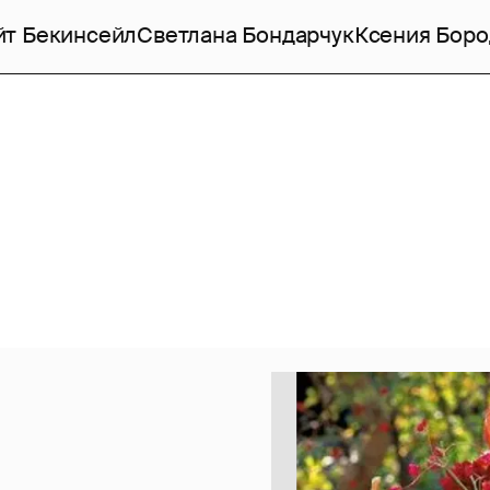
йт Бекинсейл
Светлана Бондарчук
Ксения Боро