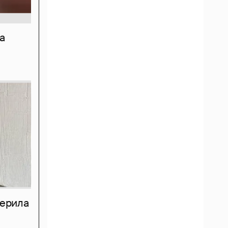
а
мерила