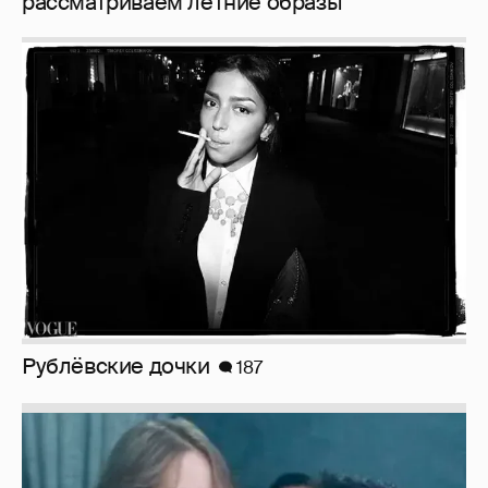
Рублёвские дочки
187
Неужели правда?
143