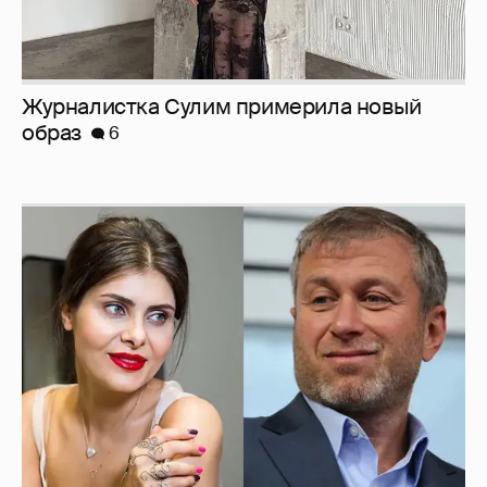
И снова невеста
357