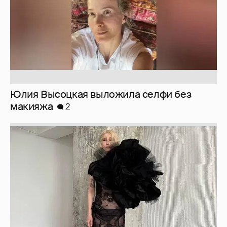
Журналистка Сулим примерила новый
образ
6