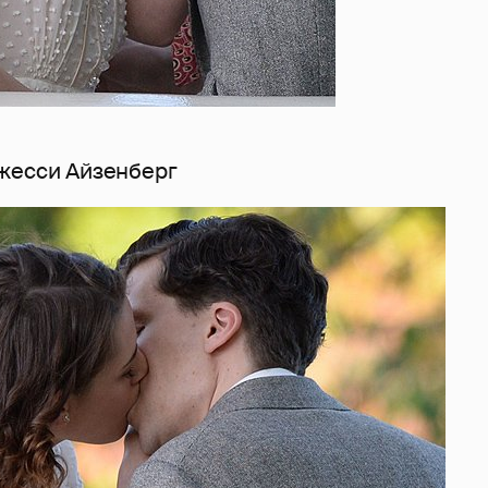
жесси Айзенберг