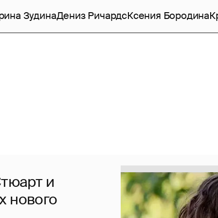
рина Зудина
Дениз Ричардс
Ксения Бородина
К
Стюарт и
х нового