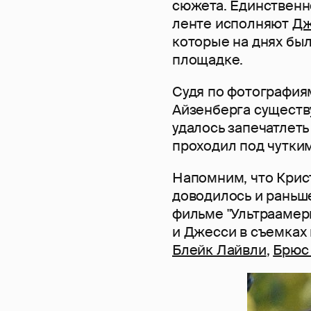
сюжета. Единственно
ленте исполняют
Дж
которые на днях бы
площадке.
Судя по фотография
Айзенберга существ
удалось запечатлеть
проходил под чутки
Напомним, что Крис
доводилось и раньше
фильме "Ультраамери
и Джесси в съемках
Блейк Лайвли
,
Брюс