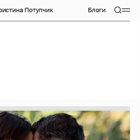
ристина Потупчик
Блоги