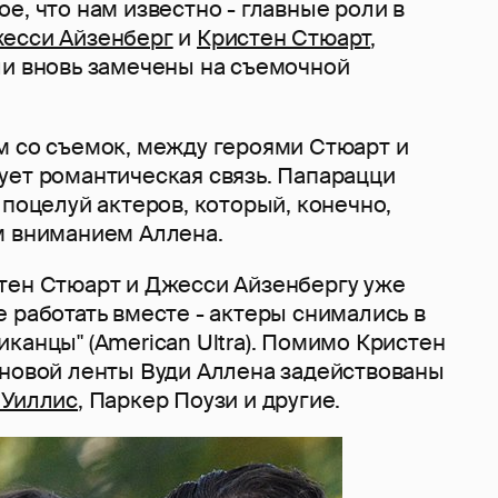
е, что нам известно - главные роли в
есси Айзенберг
и
Кристен Стюарт
,
ли вновь замечены на съемочной
м со съемок, между героями Стюарт и
ует романтическая связь. Папарацци
 поцелуй актеров, который, конечно,
м вниманием Аллена.
тен Стюарт и Джесси Айзенбергу уже
 работать вместе - актеры снимались в
канцы" (American Ultra). Помимо Кристен
 новой ленты Вуди Аллена задействованы
 Уиллис
, Паркер Поузи и другие.