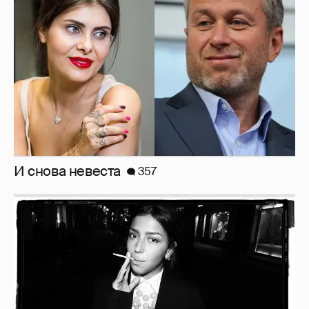
И снова невеста
357