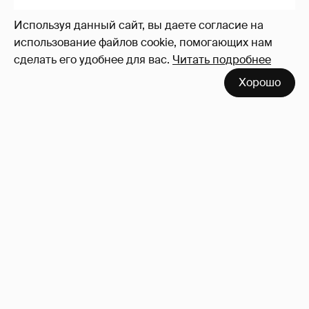
Используя данный сайт, вы даете согласие на
использование файлов cookie, помогающих нам
сделать его удобнее для вас.
Читать подробнее
Хорошо
Анастасия Гребенкина, Женя Малахова,
Оксана Русланова и другие гости
фестиваля «Баланс вкуса и ритма»:
рассматриваем летние образы